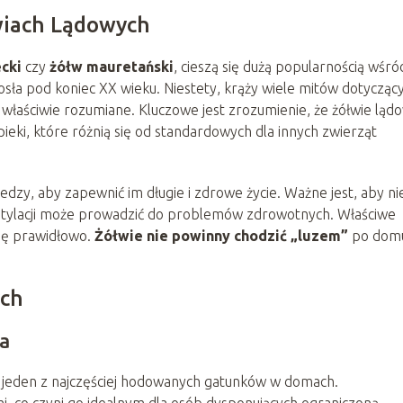
wiach Lądowych
cki
czy
żółw mauretański
, cieszą się dużą popularnością wśró
sła pod koniec XX wieku. Niestety, krąży wiele mitów dotycząc
są właściwie rozumiane. Kluczowe jest zrozumienie, że żółwie ląd
eki, które różnią się od standardowych dla innych zwierząt
zy, aby zapewnić im długie i zdrowe życie. Ważne jest, aby ni
ntylacji może prowadzić do problemów zdrowotnych. Właściwe
się prawidłowo.
Żółwie nie powinny chodzić „luzem”
po dom
ch
a
 to jeden z najczęściej hodowanych gatunków w domach.