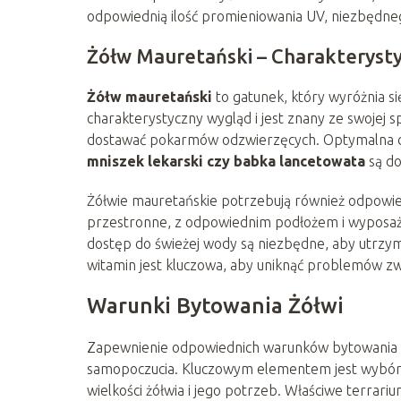
odpowiednią ilość promieniowania UV, niezbędn
Żółw Mauretański – Charakterysty
Żółw mauretański
to gatunek, który wyróżnia si
charakterystyczny wygląd i jest znany ze swojej sp
dostawać pokarmów odzwierzęcych. Optymalna diet
mniszek lekarski czy babka lancetowata
są do
Żółwie mauretańskie potrzebują również odpowi
przestronne, z odpowiednim podłożem i wyposaże
dostęp do świeżej wody są niezbędne, aby utrzym
witamin jest kluczowa, aby uniknąć problemów z
Warunki Bytowania Żółwi
Zapewnienie odpowiednich warunków bytowania dl
samopoczucia. Kluczowym elementem jest wybór
wielkości żółwia i jego potrzeb. Właściwe terrari