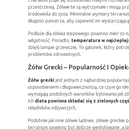
Charakteryzuje się stosunkowo małymi rozmiarami
przestrzenią. Żółwie te są wytrzymałe i mogą p
środowiska do życia. Minimalne wymiary terrarium
długości pancerza, aby zapewnić im wystarczając
Podłoże dla żółwia stepowego powinno mieć co n
wilgotność. Ponadto,
temperatura w najcieplej
dzięki lampie grzewczej. To gatunek, który potrz
problemów zdrowotnych.
Żółw Grecki – Popularność I Opiek
Żółw grecki
jest jednym z najbardziej popularny
usposobieniem i długowiecznością, co czyni go i
wymagają podobnych warunków bytowania jak żółw
Ich
dieta powinna składać się z zielonych częś
składników odżywczych.
Podobnie jak inne żółwie lądowe, żółwie greckie p
terrarium powinno być dobrze wentylowane, a l