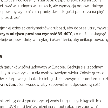
, co czyni go idealnym dla osób dysponujących ograniczoną
rzetrwać w trudnych warunkach, ale wymagają odpowiedniego
 powinny wynosić co najmniej dwie długości pancerza na pięć
ą przestrzeń.
ajmniej dziesięć centymetrów grubości, aby dobrze utrzymywał
szym miejscu powinna wynosić 35-40°C
, co można osiągnąć
ebuje odpowiedniej wentylacji i oświetlenia, aby uniknąć poważn
a
ch gatunków żółwi lądowych w Europie. Cechuje się łagodnym
dealnym towarzyszem dla osób w każdym wieku. Żółwie greckie
ie stepowe, jednak ich dieta jest kluczowym elementem opiek
ci roślin
, liści i kwiatów, aby zapewnić im odpowiednią ilość
otrzebują dostępu do czystej wody i regularnych kąpieli. Ich
ampa UVB musi być wymieniana co pół roku, aby zapewnić