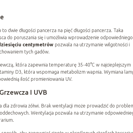
ie
to dwie długości pancerza na pięć długości pancerza. Taka
sca do poruszania się i umożliwia wprowadzenie odpowiedniego
 dziesięciu centymetrów
pozwala na utrzymanie wilgotności i
zachowaniem tych gadów.
wczą, która zapewnia temperaturę 35-40°C w najcieplejszym
witaminy D3, która wspomaga metabolizm wapnia. Wymiana lam
powiednią ilość promieniowania UV.
 Grzewcza I UVB
a dla zdrowia żółwi. Brak wentylacji może prowadzić do probl
óg oddechowych. Wentylacja pozwala na utrzymanie odpowiednie
rarium.