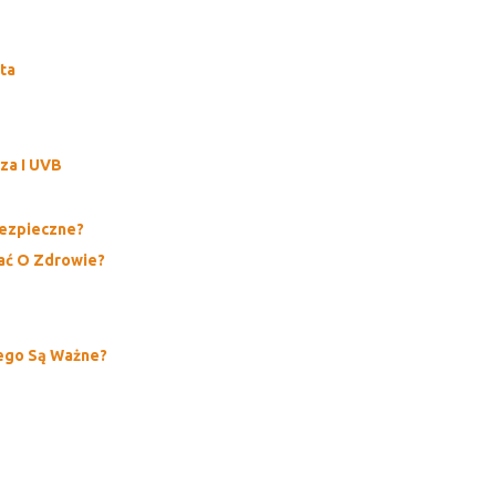
ta
za I UVB
Bezpieczne?
bać O Zdrowie?
zego Są Ważne?