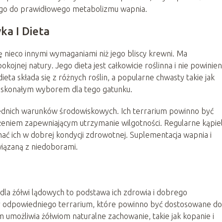
ego do prawidłowego metabolizmu wapnia.
ka I Dieta
ę nieco innymi wymaganiami niż jego bliscy krewni. Ma
okojnej natury. Jego dieta jest całkowicie roślinna i nie powinien
a składa się z różnych roślin, a popularne chwasty takie jak
skonałym wyborem dla tego gatunku.
ednich warunków środowiskowych. Ich terrarium powinno być
niem zapewniającym utrzymanie wilgotności. Regularne kąpiel
ać ich w dobrej kondycji zdrowotnej. Suplementacja wapnia i
wiązaną z niedoborami.
a żółwi lądowych to podstawa ich zdrowia i dobrego
 odpowiedniego terrarium, które powinno być dostosowane do
um umożliwia żółwiom naturalne zachowanie, takie jak kopanie i