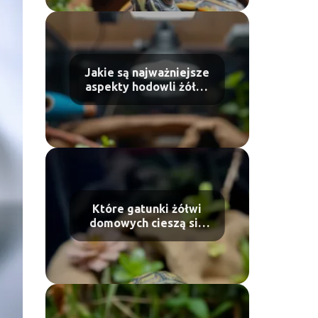
Jakie są najważniejsze
aspekty hodowli żółwi
domowych?
Które gatunki żółwi
domowych cieszą się
największą
popularnością?