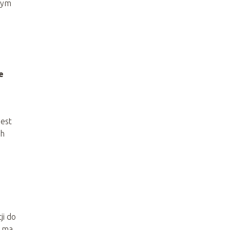
tym
e
jest
ch
ji do
e ma