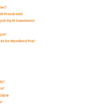
ieć?
ch Przestrzeni
cych Się W Samotności
jcu?
zeń Do Wysokości Psa?
ty?
cu?
Kojca
a?