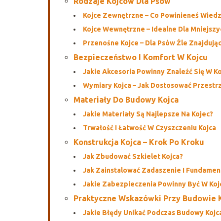
Rodzaje Kojców Dla Psów
Kojce Zewnętrzne – Co Powinieneś Wiedz
Kojce Wewnętrzne – Idealne Dla Mniejszy
Przenośne Kojce – Dla Psów Źle Znajdują
Bezpieczeństwo I Komfort W Kojcu
Jakie Akcesoria Powinny Znaleźć Się W Ko
Wymiary Kojca – Jak Dostosować Przestr
Materiały Do Budowy Kojca
Jakie Materiały Są Najlepsze Na Kojec?
Trwałość I Łatwość W Czyszczeniu Kojca
Konstrukcja Kojca – Krok Po Kroku
Jak Zbudować Szkielet Kojca?
Jak Zainstalować Zadaszenie I Fundamen
Jakie Zabezpieczenia Powinny Być W Koj
Praktyczne Wskazówki Przy Budowie 
Jakie Błędy Unikać Podczas Budowy Kojc