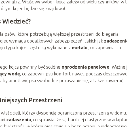
 zewnątrz. Właściwy wybór kojca zależy od wielu czynników, w 
tórym kojec będzie się znajdował.
 Wiedzieć?
 psów, które potrzebują większej przestrzeni do biegania i
kojec wymaga dodatkowych zabezpieczeń, takich jak
zadaszeni
go typu kojce często są wykonane z
metalu
, co zapewnia ich
go kojca powinny być solidne
ogrodzenia panelowe
. Ważne 
ący wodę
, co zapewni psu komfort nawet podczas deszczowy
aby umożliwić psu swobodne poruszanie się, a także zawierać
niejszych Przestrzeni
łaścicieli, którzy dysponują ograniczoną przestrzenią w domu.
ani
zadaszenia
, co sprawia, że są bardziej elastyczne w adaptac
yć strefą, w której pies czuje się bezpiecznie, a jednocześni