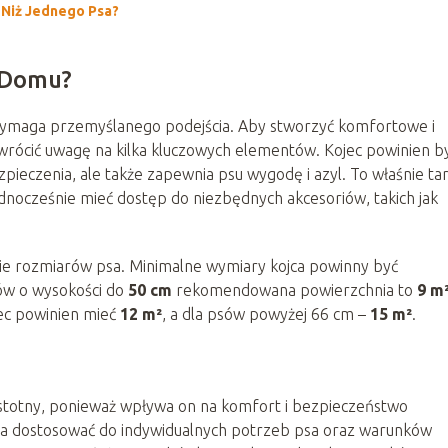
 Niż Jednego Psa?
 Domu?
 wymaga przemyślanego podejścia. Aby stworzyć komfortowe i
wrócić uwagę na kilka kluczowych elementów. Kojec powinien b
ezpieczenia, ale także zapewnia psu wygodę i azyl. To właśnie t
ednocześnie mieć dostęp do niezbędnych akcesoriów, takich jak
ie rozmiarów psa. Minimalne wymiary kojca powinny być
sów o wysokości do
50 cm
rekomendowana powierzchnia to
9 m
ec powinien mieć
12 m²
, a dla psów powyżej 66 cm –
15 m²
.
istotny, ponieważ wpływa on na komfort i bezpieczeństwo
żna dostosować do indywidualnych potrzeb psa oraz warunków