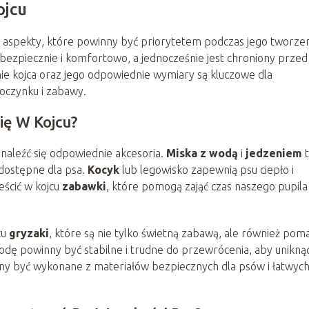
ojcu
 aspekty, które powinny być priorytetem podczas jego tworzen
ę bezpiecznie i komfortowo, a jednocześnie jest chroniony przed
e kojca oraz jego odpowiednie wymiary są kluczowe dla
oczynku i zabawy.
ię W Kojcu?
naleźć się odpowiednie akcesoria.
Miska z wodą
i
jedzeniem
t
dostępne dla psa.
Kocyk
lub legowisko zapewnią psu ciepło i
ścić w kojcu
zabawki
, które pomogą zająć czas naszego pupila 
cu
gryzaki
, które są nie tylko świetną zabawą, ale również pom
dę powinny być stabilne i trudne do przewrócenia, aby unikną
nny być wykonane z materiałów bezpiecznych dla psów i łatwyc