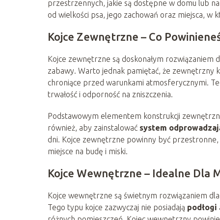
przestrzennych, jakie są dostępne w domu lub na
od wielkości psa, jego zachowań oraz miejsca, w k
Kojce Zewnętrzne – Co Powinieneś
Kojce zewnętrzne są doskonałym rozwiązaniem dla
zabawy. Warto jednak pamiętać, że zewnętrzny 
chroniące przed warunkami atmosferycznymi. Te
trwałość i odporność na zniszczenia.
Podstawowym elementem konstrukcji zewnętrzne
również, aby zainstalować
system odprowadzaj
dni. Kojce zewnętrzne powinny być przestronne, 
miejsce na budę i miski.
Kojce Wewnętrzne – Idealne Dla M
Kojce wewnętrzne są świetnym rozwiązaniem dla w
Tego typu kojce zazwyczaj nie posiadają
podłogi
różnych pomieszczeń. Kojec wewnętrzny powinien b