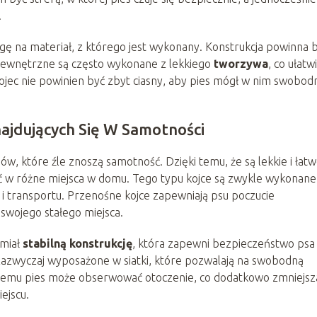
.
ę na materiał, z którego jest wykonany. Konstrukcja powinna 
e wewnętrzne są często wykonane z lekkiego
tworzywa
, co ułatwi
ojec nie powinien być zbyt ciasny, aby pies mógł w nim swobod
najdujących Się W Samotności
w, które źle znoszą samotność. Dzięki temu, że są lekkie i łat
ć w różne miejsca w domu. Tego typu kojce są zwykle wykonane
 i transportu. Przenośne kojce zapewniają psu poczucie
 swojego stałego miejsca.
 miał
stabilną konstrukcję
, która zapewni bezpieczeństwo psa
zazwyczaj wyposażone w siatki, które pozwalają na swobodną
ki temu pies może obserwować otoczenie, co dodatkowo zmniejsz
ejscu.