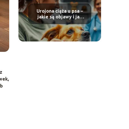
Urojona ciąża u psa –
jakie są objawy i jak
pomóc naszemu
zwierzakowi?
z
wek,
eb