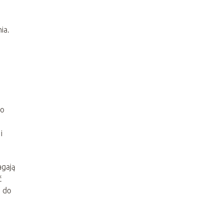
ia.
o
i
agają
ć
h do