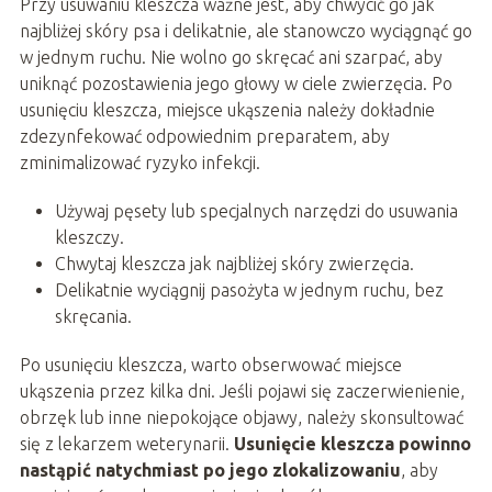
Przy usuwaniu kleszcza ważne jest, aby chwycić go jak
najbliżej skóry psa i delikatnie, ale stanowczo wyciągnąć go
w jednym ruchu. Nie wolno go skręcać ani szarpać, aby
uniknąć pozostawienia jego głowy w ciele zwierzęcia. Po
usunięciu kleszcza, miejsce ukąszenia należy dokładnie
zdezynfekować odpowiednim preparatem, aby
zminimalizować ryzyko infekcji.
Używaj pęsety lub specjalnych narzędzi do usuwania
kleszczy.
Chwytaj kleszcza jak najbliżej skóry zwierzęcia.
Delikatnie wyciągnij pasożyta w jednym ruchu, bez
skręcania.
Po usunięciu kleszcza, warto obserwować miejsce
ukąszenia przez kilka dni. Jeśli pojawi się zaczerwienienie,
obrzęk lub inne niepokojące objawy, należy skonsultować
się z lekarzem weterynarii.
Usunięcie kleszcza powinno
nastąpić natychmiast po jego zlokalizowaniu
, aby