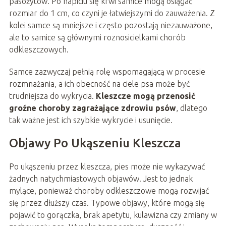
pasożytów. Po napiciu się krwi samice mogą osiągać
rozmiar do 1 cm, co czyni je łatwiejszymi do zauważenia. Z
kolei samce są mniejsze i często pozostają niezauważone,
ale to samice są głównymi roznosicielkami chorób
odkleszczowych.
Samce zazwyczaj pełnią rolę wspomagającą w procesie
rozmnażania, a ich obecność na ciele psa może być
trudniejsza do wykrycia.
Kleszcze mogą przenosić
groźne choroby zagrażające zdrowiu psów
, dlatego
tak ważne jest ich szybkie wykrycie i usunięcie.
Objawy Po Ukąszeniu Kleszcza
Po ukąszeniu przez kleszcza, pies może nie wykazywać
żadnych natychmiastowych objawów. Jest to jednak
mylące, ponieważ choroby odkleszczowe mogą rozwijać
się przez dłuższy czas. Typowe objawy, które mogą się
pojawić to gorączka, brak apetytu, kulawizna czy zmiany w