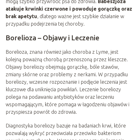
mogą szybko przywrócić psa do zdrowia.
Babeszjoza
atakuje krwinki czerwone i powoduje gorączkę oraz
brak apetytu
, dlatego ważne jest szybkie działanie w
przypadku podejrzenia tej choroby.
Borelioza – Objawy i Leczenie
Borelioza, znana również jako choroba z Lyme, jest
kolejną poważną chorobą przenoszoną przez kleszcze.
Objawy boreliozy obejmują gorączkę, bóle stawów,
zmiany skórne oraz problemy z nerkami. W przypadku
boreliozy, wczesne rozpoznanie i podjęcie leczenia jest
kluczowe dla uniknięcia powikłań. Leczenie boreliozy
polega na podawaniu antybiotyków oraz leczeniu
wspomagającym, które pomaga w łagodzeniu objawów i
przyspiesza powrót do zdrowia.
Diagnostyka boreliozy bazuje na badaniach krwi, które
pozwalają wykryć przeciwciała przeciwko bakteriom